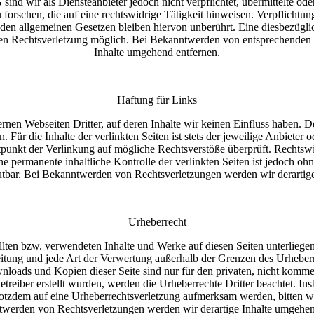
ind wir als Diensteanbieter jedoch nicht verpflichtet, übermittelte od
orschen, die auf eine rechtswidrige Tätigkeit hinweisen. Verpflichtun
en allgemeinen Gesetzen bleiben hiervon unberührt. Eine diesbezüglic
ten Rechtsverletzung möglich. Bei Bekanntwerden von entsprechenden
Inhalte umgehend entfernen.
Haftung für Links
rnen Webseiten Dritter, auf deren Inhalte wir keinen Einfluss haben. 
ür die Inhalte der verlinkten Seiten ist stets der jeweilige Anbieter o
punkt der Verlinkung auf mögliche Rechtsverstöße überprüft. Rechtsw
ne permanente inhaltliche Kontrolle der verlinkten Seiten ist jedoch oh
utbar. Bei Bekanntwerden von Rechtsverletzungen werden wir derartig
Urheberrecht
tellten bzw. verwendeten Inhalte und Werke auf diesen Seiten unterlieg
reitung und jede Art der Verwertung außerhalb der Grenzen des Urhebe
wnloads und Kopien dieser Seite sind nur für den privaten, nicht kommer
etreiber erstellt wurden, werden die Urheberrechte Dritter beachtet. In
trotzdem auf eine Urheberrechtsverletzung aufmerksam werden, bitten 
werden von Rechtsverletzungen werden wir derartige Inhalte umgehen