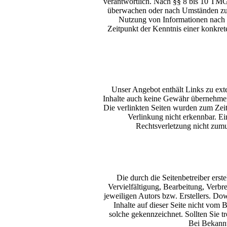
verantwortlich. Nach §§ 8 bis 10 TMG s
überwachen oder nach Umständen zu f
Nutzung von Informationen nach d
Zeitpunkt der Kenntnis einer konkre
Unser Angebot enthält Links zu exte
Inhalte auch keine Gewähr übernehmen. F
Die verlinkten Seiten wurden zum Zeit
Verlinkung nicht erkennbar. Ei
Rechtsverletzung nicht zum
Die durch die Seitenbetreiber ers
Vervielfältigung, Bearbeitung, Verb
jeweiligen Autors bzw. Erstellers. Do
Inhalte auf dieser Seite nicht vom B
solche gekennzeichnet. Sollten Sie 
Bei Bekannt