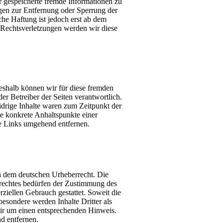
er gespeicherte fremde Informationen zu
gen zur Entfernung oder Sperrung der
he Haftung ist jedoch erst ab dem
 Rechtsverletzungen werden wir diese
Deshalb können wir für diese fremden
der Betreiber der Seiten verantwortlich.
idrige Inhalte waren zum Zeitpunkt der
ne konkrete Anhaltspunkte einer
e Links umgehend entfernen.
en dem deutschen Urheberrecht. Die
rrechtes bedürfen der Zustimmung des
ziellen Gebrauch gestattet. Soweit die
sbesondere werden Inhalte Dritter als
wir um einen entsprechenden Hinweis.
d entfernen.